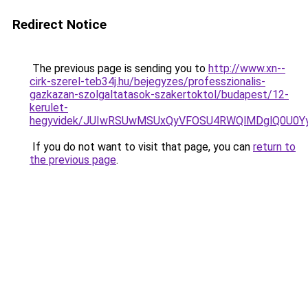
Redirect Notice
The previous page is sending you to
http://www.xn--
cirk-szerel-teb34j.hu/bejegyzes/professzionalis-
gazkazan-szolgaltatasok-szakertoktol/budapest/12-
kerulet-
hegyvidek/JUIwRSUwMSUxQyVFOSU4RWQlMDglQ0U0
If you do not want to visit that page, you can
return to
the previous page
.