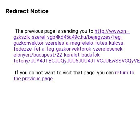
Redirect Notice
The previous page is sending you to
http://www.xn--
gzkszlk-szerel-vgb4kd45a49c.hu/bejegyzes/feg-
gazkonvektor-szereles-a-megfelelo-futes-kulcsa-
fedezze-fel-a-feg-gazkonvektorok-szerelesenek-
elonyeit/budapest/22-kerulet-budafok-
teteny/JUY4JTBCJUQyJUU5JUU4JTVCJUEwSSVGQyV
If you do not want to visit that page, you can
return to
the previous page
.