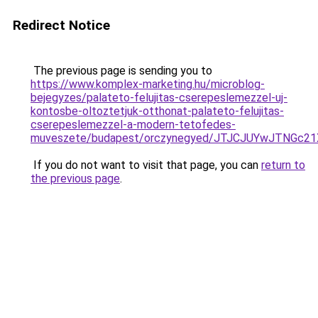
Redirect Notice
The previous page is sending you to
https://www.komplex-marketing.hu/microblog-
bejegyzes/palateto-felujitas-cserepeslemezzel-uj-
kontosbe-oltoztetjuk-otthonat-palateto-felujitas-
cserepeslemezzel-a-modern-tetofedes-
muveszete/budapest/orczynegyed/JTJCJUYwJTNGc
If you do not want to visit that page, you can
return to
the previous page
.