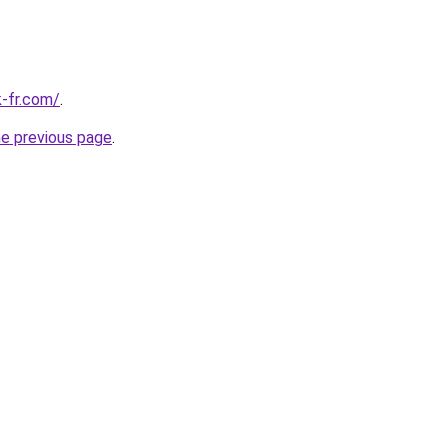
-fr.com/
.
he previous page
.